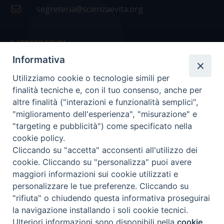
segreteria@scienzaevita.org
IL CENTRO STUDI
Informativa
La nostra storia
Utilizziamo cookie o tecnologie simili per
Statuto
finalità tecniche e, con il tuo consenso, anche per
Presidenza e ufficio presidenza
altre finalità ("interazioni e funzionalità semplici",
"miglioramento dell'esperienza", "misurazione" e
Consiglio scientifico
"targeting e pubblicità") come specificato nella
cookie policy.
Coordinamento nazionale
Cliccando su "accetta" acconsenti all'utilizzo dei
cookie. Cliccando su "personalizza" puoi avere
maggiori informazioni sui cookie utilizzati e
personalizzare le tue preferenze. Cliccando su
"rifiuta" o chiudendo questa informativa proseguirai
COPYRIGHT Scienza & Vita - C.F
96600690588
- Tutti i
la navigazione installando i soli cookie tecnici.
diritti -
Privacy
-
Credits
Ulteriori informazioni sono disponibili nella
cookie
Preferenze Cookie