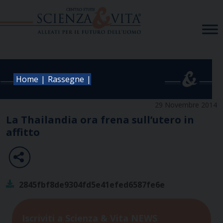
Skip
to
content
|
|
Home
Rassegne
29 Novembre 2014
La Thailandia ora frena sull’utero in
affitto
2845fbf8de9304fd5e41efed6587fe6e
Iscriviti a Scienza & Vita NEWS