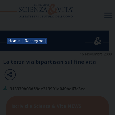
Skip
to
content
|
|
Home
Rassegne
16 Novembre 2009
La terza via bipartisan sul fine vita
313339b03d59ee313901a049be67c3ec
Iscriviti a Scienza & Vita NEWS