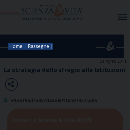
Skip
to
content
|
|
Home
Rassegne
21 Aprile 2011
La strategia dello sfregio alle Istituzioni
e1abf9adfb837d4ab601fb5979275a86
Iscriviti a Scienza & Vita NEWS