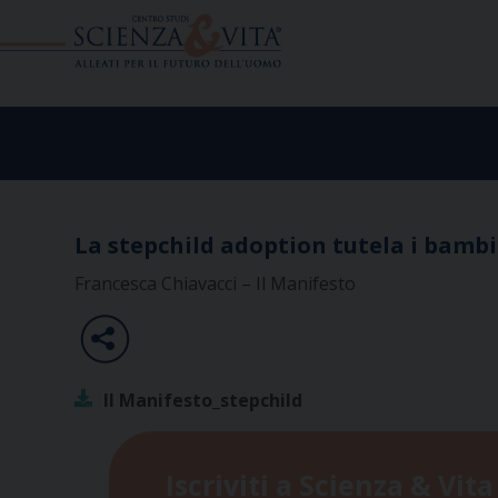
Skip
to
content
La stepchild adoption tutela i bambi
Francesca Chiavacci – Il Manifesto
Il Manifesto_stepchild
Iscriviti a Scienza & Vita