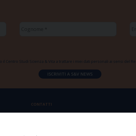
Cognome
Em
*
*
 il Centro Studi Scienza & Vita a trattare i miei dati personali ai sensi del
CONTATTI
Via Aurelia 796 | 00165 Roma
(+39) 06.6819.2554