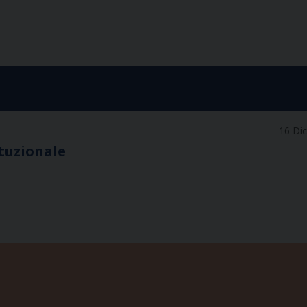
16 Di
ituzionale