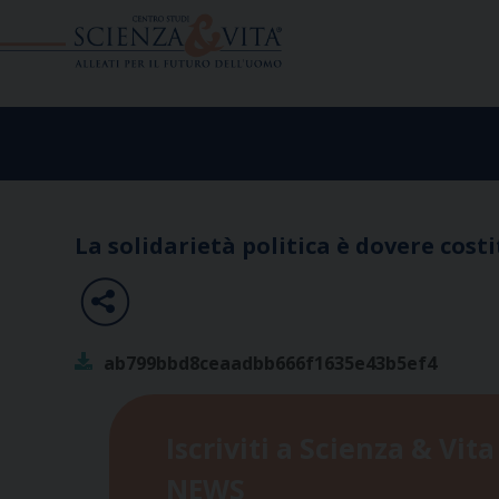
Skip
to
content
La solidarietà politica è dovere cost
ab799bbd8ceaadbb666f1635e43b5ef4
Iscriviti a Scienza & Vita
NEWS