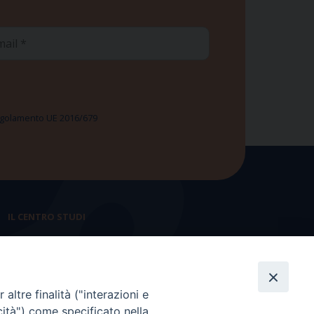
ail
 Regolamento UE 2016/679
IL CENTRO STUDI
La nostra storia
Statuto
altre finalità ("interazioni e
Presidenza e ufficio presidenza
cità") come specificato nella