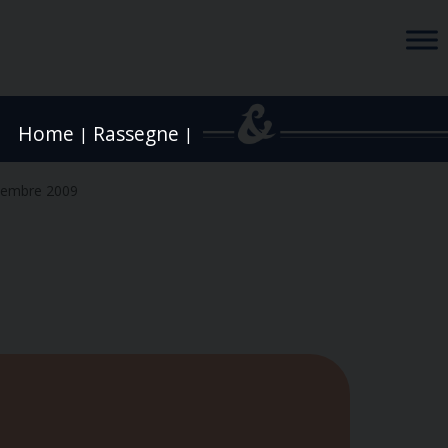
Home
Rassegne
|
|
cembre 2009