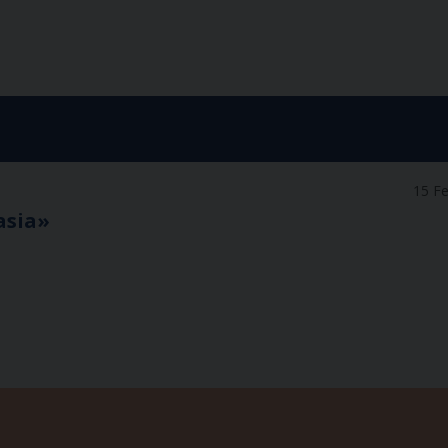
15 F
asia»