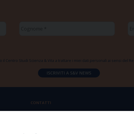
Cognome
Em
*
*
 il Centro Studi Scienza & Vita a trattare i miei dati personali ai sensi del
CONTATTI
Via Aurelia 796 | 00165 Roma
(+39) 06.6819.2554