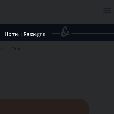
Home
Rassegne
|
|
ebbraio 2016