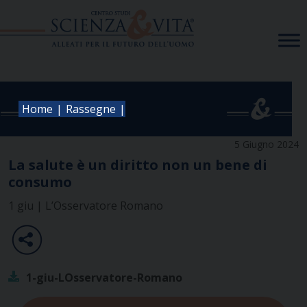
Skip
to
content
|
|
Home
Rassegne
5 Giugno 2024
La salute è un diritto non un bene di
consumo
1 giu | L’Osservatore Romano
1-giu-LOsservatore-Romano