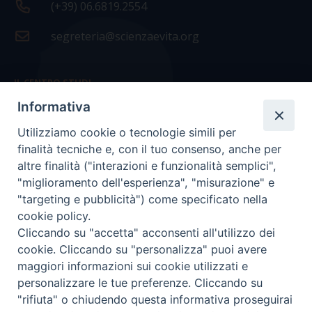
(+39) 06.6819.2554
segreteria@scienzaevita.org
IL CENTRO STUDI
Informativa
La nostra storia
Utilizziamo cookie o tecnologie simili per
Statuto
finalità tecniche e, con il tuo consenso, anche per
Presidenza e ufficio presidenza
altre finalità ("interazioni e funzionalità semplici",
"miglioramento dell'esperienza", "misurazione" e
Consiglio scientifico
"targeting e pubblicità") come specificato nella
cookie policy.
Coordinamento nazionale
Cliccando su "accetta" acconsenti all'utilizzo dei
cookie. Cliccando su "personalizza" puoi avere
maggiori informazioni sui cookie utilizzati e
personalizzare le tue preferenze. Cliccando su
"rifiuta" o chiudendo questa informativa proseguirai
COPYRIGHT Scienza & Vita - C.F
96600690588
- Tutti i