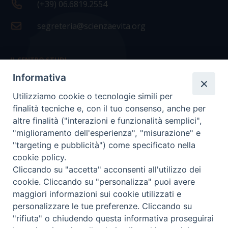
(+39) 06.6819.2554
segreteria@scienzaevita.org
IL CENTRO STUDI
Informativa
La nostra storia
Utilizziamo cookie o tecnologie simili per
Statuto
finalità tecniche e, con il tuo consenso, anche per
Presidenza e ufficio presidenza
altre finalità ("interazioni e funzionalità semplici",
"miglioramento dell'esperienza", "misurazione" e
Consiglio scientifico
"targeting e pubblicità") come specificato nella
cookie policy.
Coordinamento nazionale
Cliccando su "accetta" acconsenti all'utilizzo dei
cookie. Cliccando su "personalizza" puoi avere
maggiori informazioni sui cookie utilizzati e
personalizzare le tue preferenze. Cliccando su
"rifiuta" o chiudendo questa informativa proseguirai
COPYRIGHT Scienza & Vita - C.F
96600690588
- Tutti i