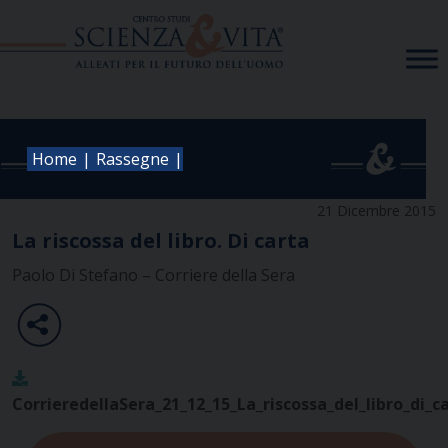
Skip
to
content
|
|
Home
Rassegne
21 Dicembre 2015
La riscossa del libro. Di carta
Paolo Di Stefano – Corriere della Sera
CorrieredellaSera_21_12_15_La_riscossa_del_libro_di_c