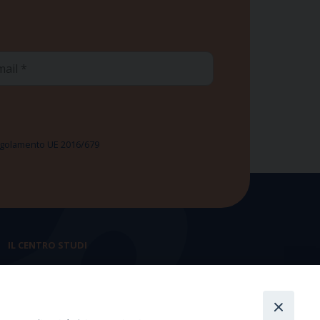
ail
 Regolamento UE 2016/679
IL CENTRO STUDI
La nostra storia
Statuto