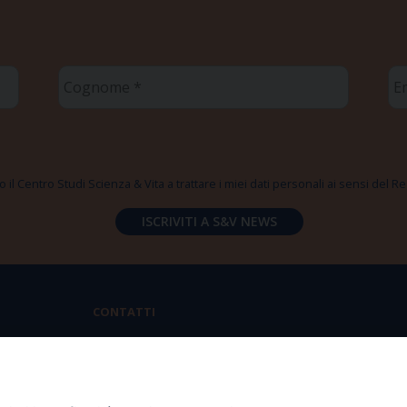
Cognome
Em
*
*
 il Centro Studi Scienza & Vita a trattare i miei dati personali ai sensi del
CONTATTI
Via Aurelia 796 | 00165 Roma
(+39) 06.6819.2554