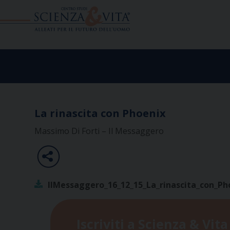
Skip
to
content
La rinascita con Phoenix
Massimo Di Forti – Il Messaggero
IlMessaggero_16_12_15_La_rinascita_con_Ph
Iscriviti a Scienza & Vita