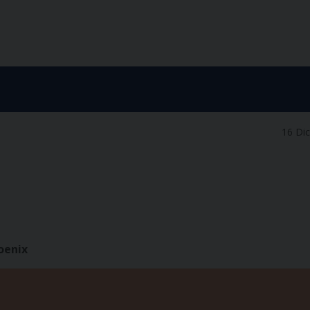
16 Di
oenix