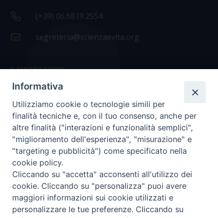
(+39) 06.6819.2554
segreteria@scienzaevita.org
IL CENTRO STUDI
Informativa
La nostra storia
Utilizziamo cookie o tecnologie simili per
Statuto
finalità tecniche e, con il tuo consenso, anche per
Presidenza e ufficio presidenza
altre finalità ("interazioni e funzionalità semplici",
"miglioramento dell'esperienza", "misurazione" e
Consiglio scientifico
"targeting e pubblicità") come specificato nella
cookie policy.
Coordinamento nazionale
Cliccando su "accetta" acconsenti all'utilizzo dei
cookie. Cliccando su "personalizza" puoi avere
maggiori informazioni sui cookie utilizzati e
personalizzare le tue preferenze. Cliccando su