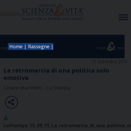
Skip
to
content
|
|
Home
Rassegne
15 Settembre 2015
La retromarcia di una politica solo
emotiva
Cesare Martinetti – La Stampa
LaStampa_15_09_15_La_retromarcia_di_una_politica_s