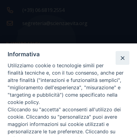
(+39) 06.6819.2554
segreteria@scienzaevita.org
IL CENTRO STUDI
Informativa
La nostra storia
Utilizziamo cookie o tecnologie simili per
Statuto
finalità tecniche e, con il tuo consenso, anche per
Presidenza e ufficio presidenza
altre finalità ("interazioni e funzionalità semplici",
"miglioramento dell'esperienza", "misurazione" e
Consiglio scientifico
"targeting e pubblicità") come specificato nella
cookie policy.
Coordinamento nazionale
Cliccando su "accetta" acconsenti all'utilizzo dei
cookie. Cliccando su "personalizza" puoi avere
maggiori informazioni sui cookie utilizzati e
personalizzare le tue preferenze. Cliccando su