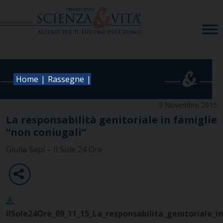
Skip
to
content
|
|
Home
Rassegne
9 Novembre 2015
La responsabilità genitoriale in famiglie
“non coniugali”
Giulia Sapi – Il Sole 24 Ore
IlSole24Ore_09_11_15_La_responsabilita_genitoriale_i