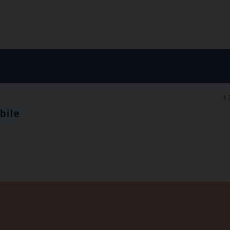
17
bile