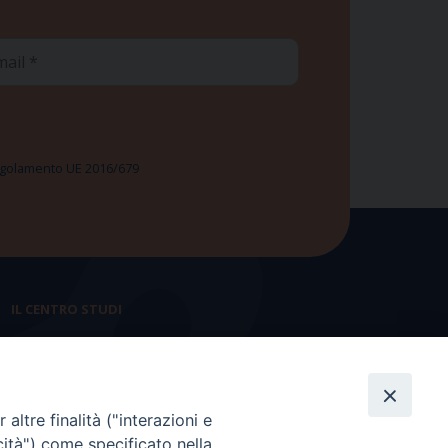
ail
 Regolamento UE 2016/679
IL CENTRO STUDI
La nostra storia
Statuto
altre finalità ("interazioni e
Presidenza e ufficio presidenza
cità") come specificato nella