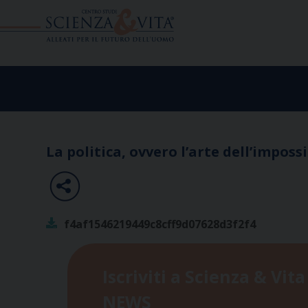
Skip
to
content
La politica, ovvero l’arte dell’impossi
f4af1546219449c8cff9d07628d3f2f4
Iscriviti a Scienza & Vita
NEWS