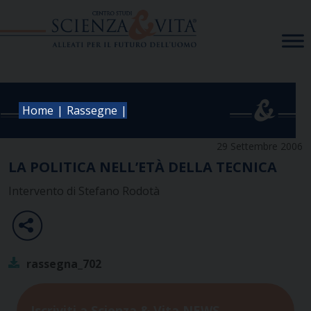
Skip
to
content
|
|
Home
Rassegne
29 Settembre 2006
LA POLITICA NELL’ETÀ DELLA TECNICA
Intervento di Stefano Rodotà
rassegna_702
Iscriviti a Scienza & Vita NEWS