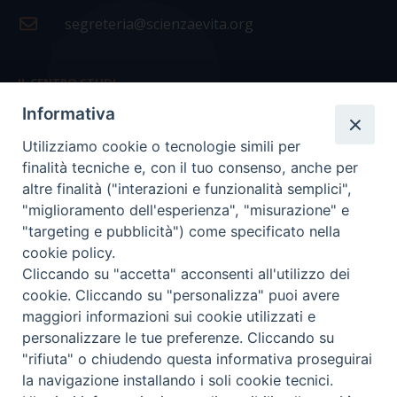
segreteria@scienzaevita.org
IL CENTRO STUDI
Informativa
La nostra storia
Utilizziamo cookie o tecnologie simili per
Statuto
finalità tecniche e, con il tuo consenso, anche per
Presidenza e ufficio presidenza
altre finalità ("interazioni e funzionalità semplici",
"miglioramento dell'esperienza", "misurazione" e
Consiglio scientifico
"targeting e pubblicità") come specificato nella
cookie policy.
Coordinamento nazionale
Cliccando su "accetta" acconsenti all'utilizzo dei
cookie. Cliccando su "personalizza" puoi avere
maggiori informazioni sui cookie utilizzati e
personalizzare le tue preferenze. Cliccando su
"rifiuta" o chiudendo questa informativa proseguirai
COPYRIGHT Scienza & Vita - C.F
96600690588
- Tutti i
la navigazione installando i soli cookie tecnici.
diritti -
Privacy
-
Credits