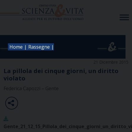
Skip
to
content
|
|
Home
Rassegne
21 Dicembre 2015
La pillola dei cinque giorni, un diritto
violato
Federica Capozzi – Gente
Gente_21_12_15_Pillola_dei_cinque_giorni_un_diritto_v