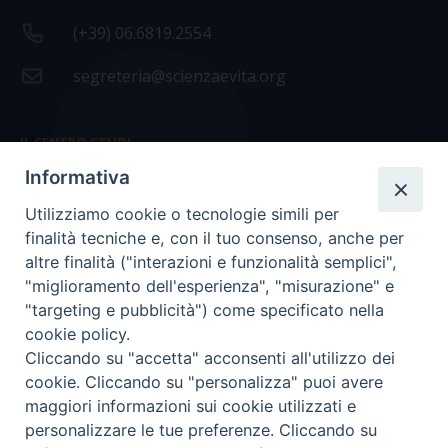
(+39) 06.6819.2554
segreteria@scienzaevita.org
IL CENTRO STUDI
Informativa
La nostra storia
Utilizziamo cookie o tecnologie simili per
Statuto
finalità tecniche e, con il tuo consenso, anche per
Presidenza e ufficio presidenza
altre finalità ("interazioni e funzionalità semplici",
"miglioramento dell'esperienza", "misurazione" e
Consiglio scientifico
"targeting e pubblicità") come specificato nella
cookie policy.
Coordinamento nazionale
Cliccando su "accetta" acconsenti all'utilizzo dei
cookie. Cliccando su "personalizza" puoi avere
maggiori informazioni sui cookie utilizzati e
personalizzare le tue preferenze. Cliccando su