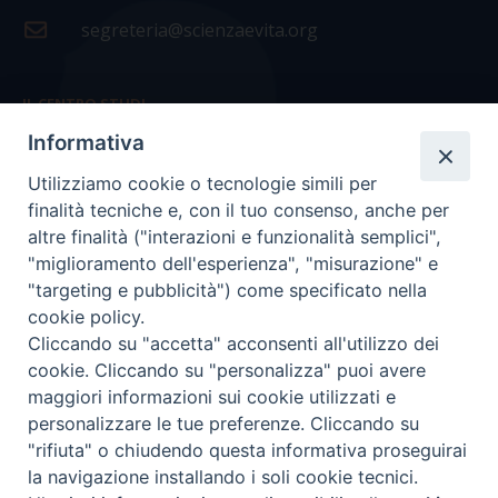
segreteria@scienzaevita.org
IL CENTRO STUDI
Informativa
La nostra storia
Utilizziamo cookie o tecnologie simili per
Statuto
finalità tecniche e, con il tuo consenso, anche per
Presidenza e ufficio presidenza
altre finalità ("interazioni e funzionalità semplici",
"miglioramento dell'esperienza", "misurazione" e
Consiglio scientifico
"targeting e pubblicità") come specificato nella
cookie policy.
Coordinamento nazionale
Cliccando su "accetta" acconsenti all'utilizzo dei
cookie. Cliccando su "personalizza" puoi avere
maggiori informazioni sui cookie utilizzati e
personalizzare le tue preferenze. Cliccando su
"rifiuta" o chiudendo questa informativa proseguirai
COPYRIGHT Scienza & Vita - C.F
96600690588
- Tutti i
la navigazione installando i soli cookie tecnici.
diritti -
Privacy
-
Credits