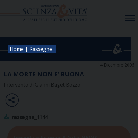
Skip
to
content
|
|
Home
Rassegne
14 Dicembre 2006
LA MORTE NON E’ BUONA
Intervento di Gianni Baget Bozzo
rassegna_1144
Iscriviti a Scienza & Vita NEWS