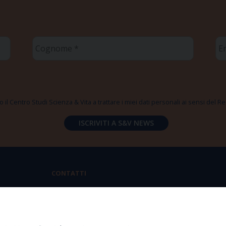
Cognome
Em
*
*
 il Centro Studi Scienza & Vita a trattare i miei dati personali ai sensi del
CONTATTI
Via Aurelia 796 | 00165 Roma
(+39) 06.6819.2554