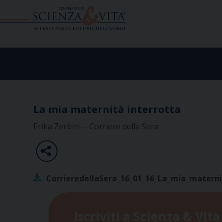
Skip
to
content
La mia maternità interrotta
Erika Zerbini – Corriere della Sera
CorrieredellaSera_16_01_16_La_mia_materni
Iscriviti a Scienza & Vita