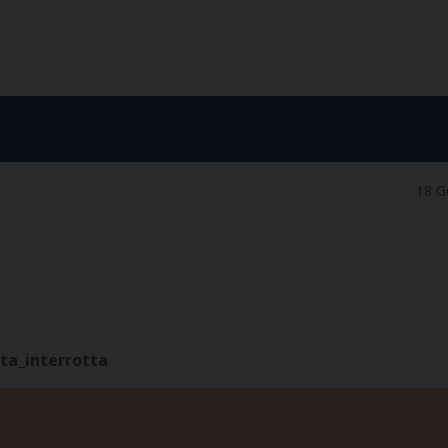
18 G
ta_interrotta