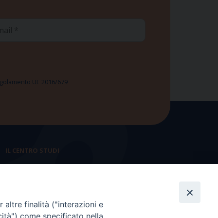
ail
 Regolamento UE 2016/679
IL CENTRO STUDI
La nostra storia
Statuto
altre finalità ("interazioni e
Presidenza e ufficio presidenza
cità") come specificato nella