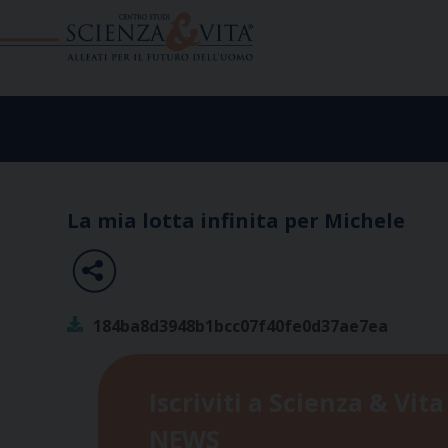
Skip
to
content
La mia lotta infinita per Michele
184ba8d3948b1bcc07f40fe0d37ae7ea
Iscriviti a Scienza & Vita
NEWS