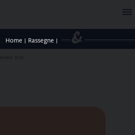
Home
Rassegne
|
|
cembre 2010