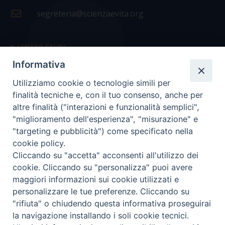
segreteria@scienzaevita.org
IL CENTRO STUDI
Informativa
La nostra storia
Utilizziamo cookie o tecnologie simili per
Statuto
finalità tecniche e, con il tuo consenso, anche per
Presidenza e ufficio presidenza
altre finalità ("interazioni e funzionalità semplici",
"miglioramento dell'esperienza", "misurazione" e
Consiglio scientifico
"targeting e pubblicità") come specificato nella
cookie policy.
Coordinamento nazionale
Cliccando su "accetta" acconsenti all'utilizzo dei
cookie. Cliccando su "personalizza" puoi avere
maggiori informazioni sui cookie utilizzati e
personalizzare le tue preferenze. Cliccando su
"rifiuta" o chiudendo questa informativa proseguirai
COPYRIGHT Scienza & Vita - C.F
96600690588
- Tutti i
la navigazione installando i soli cookie tecnici.
diritti -
Privacy
-
Credits