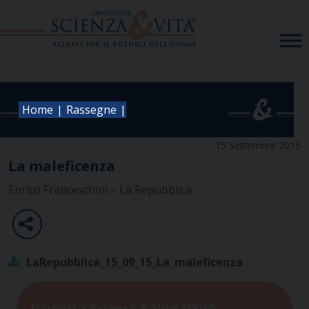
Skip
to
content
|
|
Home
Rassegne
15 Settembre 2015
La maleficenza
Enrico Franceschini – La Repubblica
LaRepubblica_15_09_15_La_maleficenza
Iscriviti a Scienza & Vita NEWS