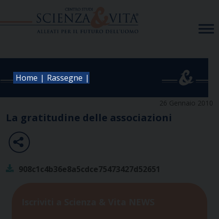
Skip
to
content
|
|
Home
Rassegne
26 Gennaio 2010
La gratitudine delle associazioni
908c1c4b36e8a5cdce75473427d52651
Iscriviti a Scienza & Vita NEWS