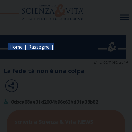
Skip
to
content
|
|
Home
Rassegne
21 Dicembre 2014
La fedeltà non è una colpa
0cbca08ae31d2004b96c63bd01a38b82
Iscriviti a Scienza & Vita NEWS