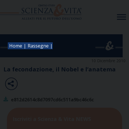
Skip
to
content
|
|
Home
Rassegne
10 Dicembre 2010
La fecondazione, il Nobel e l’anatema
e812d2614c8d7097cd6c511a9bc46c6c
Iscriviti a Scienza & Vita NEWS