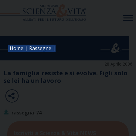
Skip
to
content
|
|
Home
Rassegne
28 Aprile 2006
La famiglia resiste e si evolve. Figli solo
se lei ha un lavoro
rassegna_74
Iscriviti a Scienza & Vita NEWS