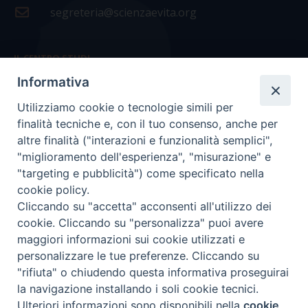
segreteria@scienzaevita.org
IL CENTRO STUDI
Informativa
La nostra storia
Utilizziamo cookie o tecnologie simili per
Statuto
finalità tecniche e, con il tuo consenso, anche per
Presidenza e ufficio presidenza
altre finalità ("interazioni e funzionalità semplici",
"miglioramento dell'esperienza", "misurazione" e
Consiglio scientifico
"targeting e pubblicità") come specificato nella
cookie policy.
Coordinamento nazionale
Cliccando su "accetta" acconsenti all'utilizzo dei
cookie. Cliccando su "personalizza" puoi avere
maggiori informazioni sui cookie utilizzati e
personalizzare le tue preferenze. Cliccando su
"rifiuta" o chiudendo questa informativa proseguirai
COPYRIGHT Scienza & Vita - C.F
96600690588
- Tutti i
la navigazione installando i soli cookie tecnici.
diritti -
Privacy
-
Credits
Ulteriori informazioni sono disponibili nella
cookie
Preferenze Cookie