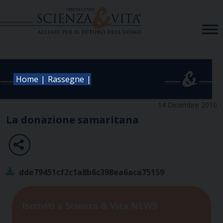
Skip
to
content
|
|
Home
Rassegne
14 Dicembre 2010
La donazione samaritana
dde79451cf2c1a8b6c398ea6aca75159
Iscriviti a Scienza & Vita NEWS