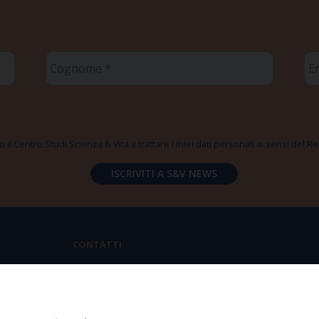
Cognome
Em
*
*
 il Centro Studi Scienza & Vita a trattare i miei dati personali ai sensi del
CONTATTI
Via Aurelia 796 | 00165 Roma
(+39) 06.6819.2554