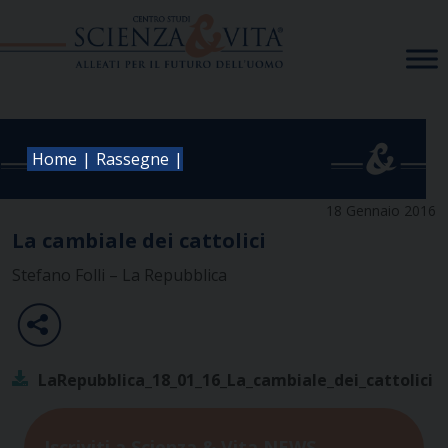
Skip
to
content
|
|
Home
Rassegne
18 Gennaio 2016
La cambiale dei cattolici
Stefano Folli – La Repubblica
LaRepubblica_18_01_16_La_cambiale_dei_cattolici
Iscriviti a Scienza & Vita NEWS