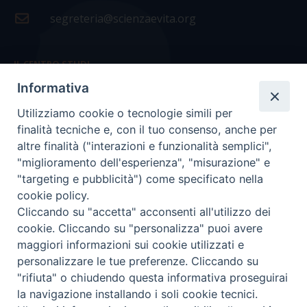
segreteria@scienzaevita.org
IL CENTRO STUDI
Informativa
La nostra storia
Utilizziamo cookie o tecnologie simili per
Statuto
finalità tecniche e, con il tuo consenso, anche per
Presidenza e ufficio presidenza
altre finalità ("interazioni e funzionalità semplici",
"miglioramento dell'esperienza", "misurazione" e
Consiglio scientifico
"targeting e pubblicità") come specificato nella
cookie policy.
Coordinamento nazionale
Cliccando su "accetta" acconsenti all'utilizzo dei
cookie. Cliccando su "personalizza" puoi avere
maggiori informazioni sui cookie utilizzati e
personalizzare le tue preferenze. Cliccando su
"rifiuta" o chiudendo questa informativa proseguirai
COPYRIGHT Scienza & Vita - C.F
96600690588
- Tutti i
la navigazione installando i soli cookie tecnici.
diritti -
Privacy
-
Credits