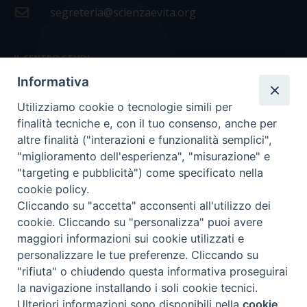
segreteria@scienzaevita.org
IL CENTRO STUDI
Informativa
La nostra storia
Utilizziamo cookie o tecnologie simili per
Statuto
finalità tecniche e, con il tuo consenso, anche per
Presidenza e ufficio presidenza
altre finalità ("interazioni e funzionalità semplici",
"miglioramento dell'esperienza", "misurazione" e
Consiglio scientifico
"targeting e pubblicità") come specificato nella
cookie policy.
Coordinamento nazionale
Cliccando su "accetta" acconsenti all'utilizzo dei
cookie. Cliccando su "personalizza" puoi avere
maggiori informazioni sui cookie utilizzati e
personalizzare le tue preferenze. Cliccando su
"rifiuta" o chiudendo questa informativa proseguirai
COPYRIGHT Scienza & Vita - C.F
96600690588
- Tutti i
la navigazione installando i soli cookie tecnici.
diritti -
Privacy
-
Credits
Ulteriori informazioni sono disponibili nella
cookie
Preferenze Cookie