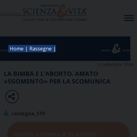
Skip
to
content
|
|
Home
Rassegne
5 Settembre 2006
LA BIMBA E L’ABORTO. AMATO
«SGOMENTO» PER LA SCOMUNICA
rassegna_519
Iscriviti a Scienza & Vita NEWS