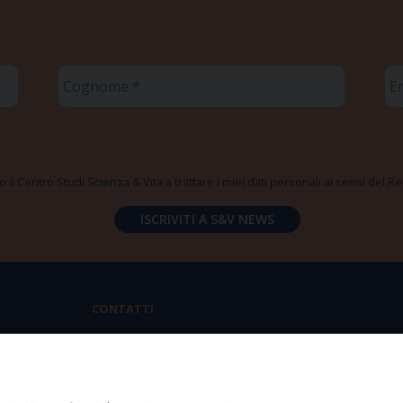
Cognome
Em
*
*
 il Centro Studi Scienza & Vita a trattare i miei dati personali ai sensi del
CONTATTI
Via Aurelia 796 | 00165 Roma
(+39) 06.6819.2554