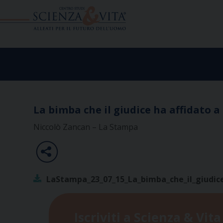
Skip
to
content
La bimba che il giudice ha affidato
Niccolò Zancan – La Stampa
LaStampa_23_07_15_La_bimba_che_il_giudi
Iscriviti a Scienza & Vita