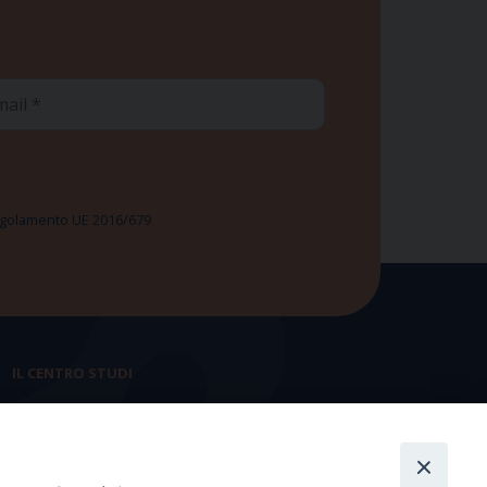
ail
 Regolamento UE 2016/679
IL CENTRO STUDI
La nostra storia
Statuto