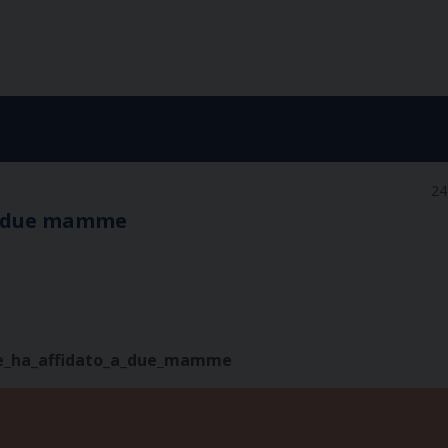
24
 a due mamme
ce_ha_affidato_a_due_mamme