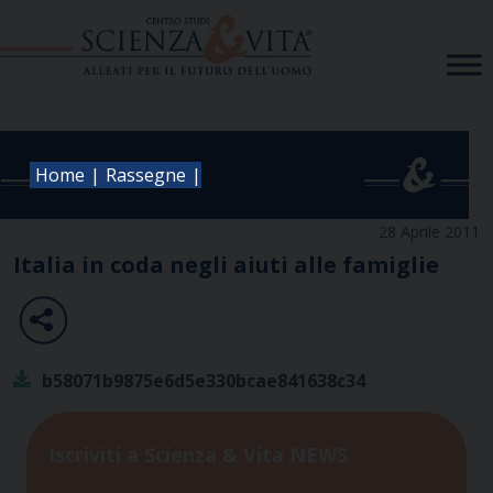
Skip
to
content
|
|
Home
Rassegne
28 Aprile 2011
Italia in coda negli aiuti alle famiglie
b58071b9875e6d5e330bcae841638c34
Iscriviti a Scienza & Vita NEWS