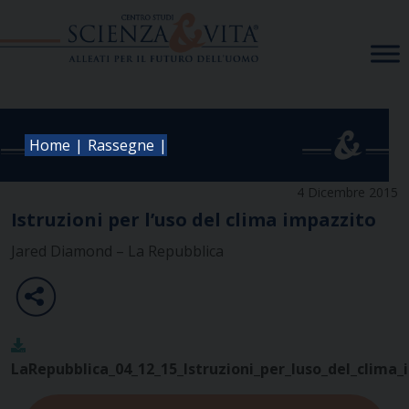
Skip
to
content
|
|
Home
Rassegne
4 Dicembre 2015
Istruzioni per l’uso del clima impazzito
Jared Diamond – La Repubblica
LaRepubblica_04_12_15_Istruzioni_per_luso_del_clima