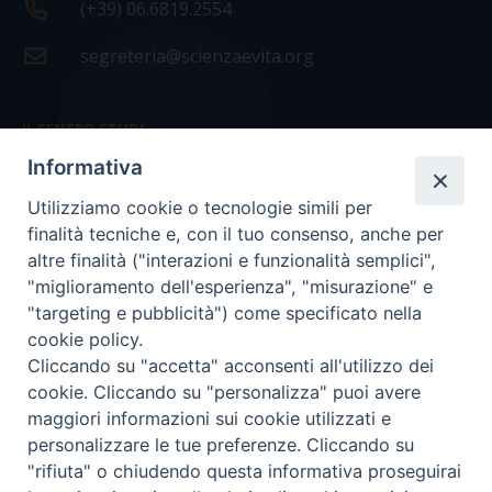
(+39) 06.6819.2554
segreteria@scienzaevita.org
IL CENTRO STUDI
Informativa
La nostra storia
Utilizziamo cookie o tecnologie simili per
Statuto
finalità tecniche e, con il tuo consenso, anche per
Presidenza e ufficio presidenza
altre finalità ("interazioni e funzionalità semplici",
"miglioramento dell'esperienza", "misurazione" e
Consiglio scientifico
"targeting e pubblicità") come specificato nella
cookie policy.
Coordinamento nazionale
Cliccando su "accetta" acconsenti all'utilizzo dei
cookie. Cliccando su "personalizza" puoi avere
maggiori informazioni sui cookie utilizzati e
personalizzare le tue preferenze. Cliccando su
"rifiuta" o chiudendo questa informativa proseguirai
COPYRIGHT Scienza & Vita - C.F
96600690588
- Tutti i