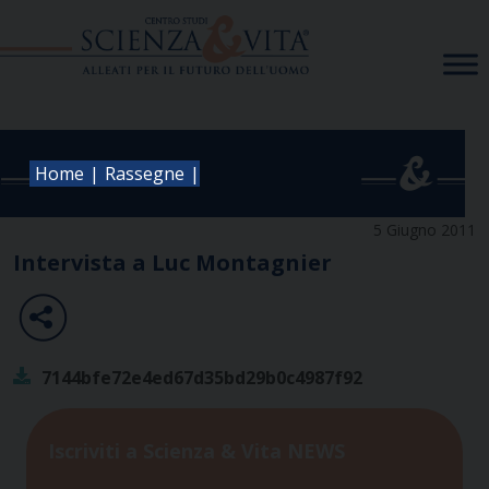
Skip
to
content
|
|
Home
Rassegne
5 Giugno 2011
Intervista a Luc Montagnier
7144bfe72e4ed67d35bd29b0c4987f92
Iscriviti a Scienza & Vita NEWS