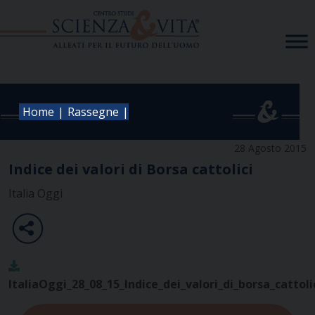
Skip
to
content
|
|
Home
Rassegne
28 Agosto 2015
Indice dei valori di Borsa cattolici
Italia Oggi
ItaliaOggi_28_08_15_Indice_dei_valori_di_borsa_cattoli