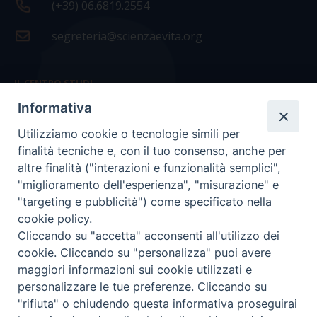
(+39) 06.6819.2554
segreteria@scienzaevita.org
IL CENTRO STUDI
Informativa
La nostra storia
Utilizziamo cookie o tecnologie simili per
Statuto
finalità tecniche e, con il tuo consenso, anche per
Presidenza e ufficio presidenza
altre finalità ("interazioni e funzionalità semplici",
"miglioramento dell'esperienza", "misurazione" e
Consiglio scientifico
"targeting e pubblicità") come specificato nella
cookie policy.
Coordinamento nazionale
Cliccando su "accetta" acconsenti all'utilizzo dei
cookie. Cliccando su "personalizza" puoi avere
maggiori informazioni sui cookie utilizzati e
personalizzare le tue preferenze. Cliccando su
"rifiuta" o chiudendo questa informativa proseguirai
COPYRIGHT Scienza & Vita - C.F
96600690588
- Tutti i