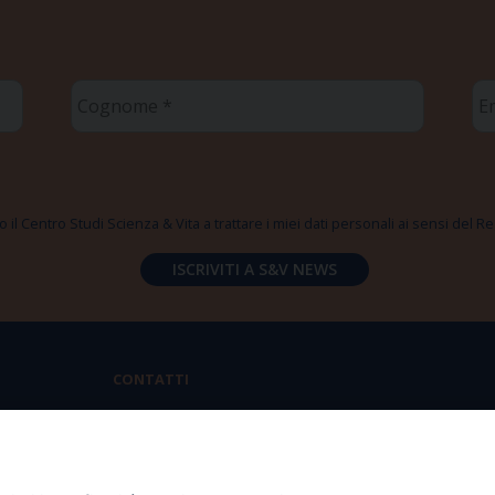
Cognome
Em
*
*
 il Centro Studi Scienza & Vita a trattare i miei dati personali ai sensi del
CONTATTI
Via Aurelia 796 | 00165 Roma
(+39) 06.6819.2554