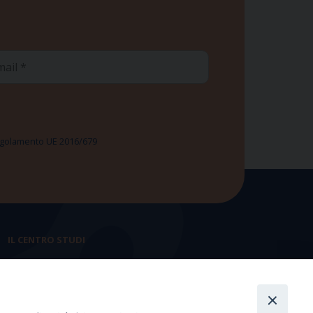
ail
 Regolamento UE 2016/679
IL CENTRO STUDI
La nostra storia
Statuto