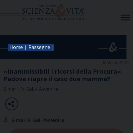
Skip
to
content
|
|
Home
Rassegne
6 Marzo 2024
«Inammissibili i ricorsi della Procura».
Padova riapre il caso due mamme?
6 mar | V. Sal. – Avvenire
6-mar-V.-Sal.-Avvenire