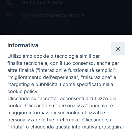
(+39) 06.6819.2554
segreteria@scienzaevita.org
IL CENTRO STUDI
Informativa
La nostra storia
Utilizziamo cookie o tecnologie simili per
Statuto
finalità tecniche e, con il tuo consenso, anche per
Presidenza e ufficio presidenza
altre finalità ("interazioni e funzionalità semplici",
"miglioramento dell'esperienza", "misurazione" e
Consiglio scientifico
"targeting e pubblicità") come specificato nella
cookie policy.
Coordinamento nazionale
Cliccando su "accetta" acconsenti all'utilizzo dei
cookie. Cliccando su "personalizza" puoi avere
maggiori informazioni sui cookie utilizzati e
personalizzare le tue preferenze. Cliccando su
"rifiuta" o chiudendo questa informativa proseguirai
COPYRIGHT Scienza & Vita - C.F
96600690588
- Tutti i