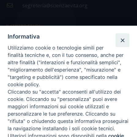
segreteria@scienzaevita.org
IL CENTRO STUDI
Informativa
La nostra storia
Utilizziamo cookie o tecnologie simili per
Statuto
finalità tecniche e, con il tuo consenso, anche per
Presidenza e ufficio presidenza
altre finalità ("interazioni e funzionalità semplici",
"miglioramento dell'esperienza", "misurazione" e
Consiglio scientifico
"targeting e pubblicità") come specificato nella
cookie policy.
Coordinamento nazionale
Cliccando su "accetta" acconsenti all'utilizzo dei
cookie. Cliccando su "personalizza" puoi avere
maggiori informazioni sui cookie utilizzati e
personalizzare le tue preferenze. Cliccando su
"rifiuta" o chiudendo questa informativa proseguirai
COPYRIGHT Scienza & Vita - C.F
96600690588
- Tutti i
la navigazione installando i soli cookie tecnici.
diritti -
Privacy
-
Credits
Ulteriori informazioni sono disponibili nella
cookie
Preferenze Cookie