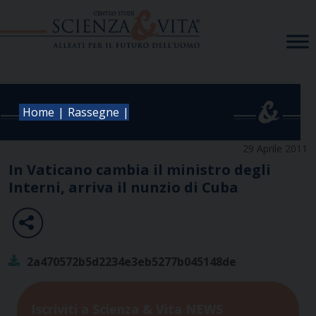
Skip
to
content
|
|
Home
Rassegne
29 Aprile 2011
In Vaticano cambia il ministro degli
Interni, arriva il nunzio di Cuba
2a470572b5d2234e3eb5277b045148de
Iscriviti a Scienza & Vita NEWS