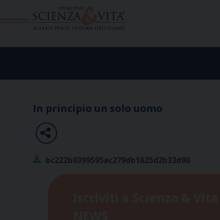
Skip
to
content
In principio un solo uomo
bc222b0399595ac279db1625d2b33d90
Iscriviti a Scienza & Vita
NEWS