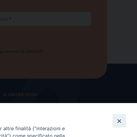
ail
 Regolamento UE 2016/679
IL CENTRO STUDI
La nostra storia
Statuto
altre finalità ("interazioni e
Presidenza e ufficio presidenza
cità") come specificato nella