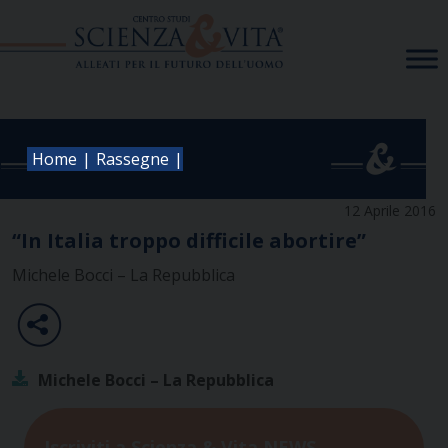
Skip
to
content
|
|
Home
Rassegne
12 Aprile 2016
“In Italia troppo difficile abortire”
Michele Bocci – La Repubblica
Michele Bocci – La Repubblica
Iscriviti a Scienza & Vita NEWS