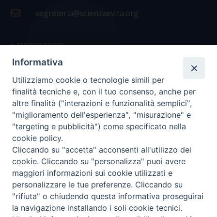
segreteria@scienzaevita.org
IL CENTRO STUDI
Informativa
La nostra storia
Utilizziamo cookie o tecnologie simili per
Statuto
finalità tecniche e, con il tuo consenso, anche per
Presidenza e ufficio presidenza
altre finalità ("interazioni e funzionalità semplici",
"miglioramento dell'esperienza", "misurazione" e
Consiglio scientifico
"targeting e pubblicità") come specificato nella
cookie policy.
Coordinamento nazionale
Cliccando su "accetta" acconsenti all'utilizzo dei
cookie. Cliccando su "personalizza" puoi avere
maggiori informazioni sui cookie utilizzati e
personalizzare le tue preferenze. Cliccando su
"rifiuta" o chiudendo questa informativa proseguirai
COPYRIGHT Scienza & Vita - C.F
96600690588
- Tutti i
la navigazione installando i soli cookie tecnici.
diritti -
Privacy
-
Credits