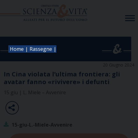
Skip
to
content
|
|
Home
Rassegne
20 Giugno 2024
In Cina violata l’ultima frontiera: gli
avatar fanno «rivivere» i defunti
15 giu | L. Miele – Avvenire
15-giu-L.-Miele-Avvenire