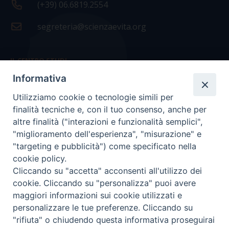
(+39) 06.6819.2554
segreteria@scienzaevita.org
IL CENTRO STUDI
Informativa
La nostra storia
Utilizziamo cookie o tecnologie simili per
Statuto
finalità tecniche e, con il tuo consenso, anche per
Presidenza e ufficio presidenza
altre finalità ("interazioni e funzionalità semplici",
"miglioramento dell'esperienza", "misurazione" e
Consiglio scientifico
"targeting e pubblicità") come specificato nella
cookie policy.
Coordinamento nazionale
Cliccando su "accetta" acconsenti all'utilizzo dei
cookie. Cliccando su "personalizza" puoi avere
maggiori informazioni sui cookie utilizzati e
personalizzare le tue preferenze. Cliccando su
"rifiuta" o chiudendo questa informativa proseguirai
COPYRIGHT Scienza & Vita - C.F
96600690588
- Tutti i