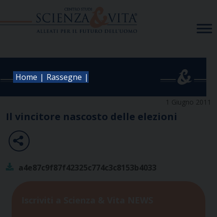
Skip
to
content
|
|
Home
Rassegne
1 Giugno 2011
Il vincitore nascosto delle elezioni
a4e87c9f87f42325c774c3c8153b4033
Iscriviti a Scienza & Vita NEWS