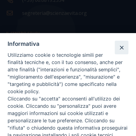
(+39) 06.6819.2554
segreteria@scienzaevita.org
IL CENTRO STUDI
Informativa
La nostra storia
Utilizziamo cookie o tecnologie simili per
Statuto
finalità tecniche e, con il tuo consenso, anche per
Presidenza e ufficio presidenza
altre finalità ("interazioni e funzionalità semplici",
"miglioramento dell'esperienza", "misurazione" e
Consiglio scientifico
"targeting e pubblicità") come specificato nella
cookie policy.
Coordinamento nazionale
Cliccando su "accetta" acconsenti all'utilizzo dei
cookie. Cliccando su "personalizza" puoi avere
maggiori informazioni sui cookie utilizzati e
personalizzare le tue preferenze. Cliccando su
"rifiuta" o chiudendo questa informativa proseguirai
COPYRIGHT Scienza & Vita - C.F
96600690588
- Tutti i
la navigazione installando i soli cookie tecnici.