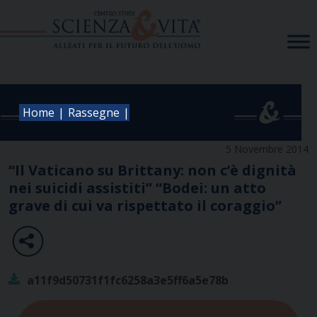
Skip
to
content
|
|
Home
Rassegne
5 Novembre 2014
“Il Vaticano su Brittany: non c’è dignità
nei suicidi assistiti” “Bodei: un atto
grave di cui va rispettato il coraggio”
a11f9d50731f1fc6258a3e5ff6a5e78b