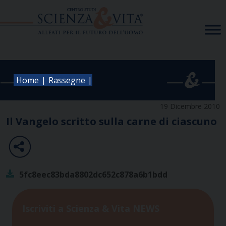
Skip
to
content
|
|
Home
Rassegne
19 Dicembre 2010
Il Vangelo scritto sulla carne di ciascuno
5fc8eec83bda8802dc652c878a6b1bdd
Iscriviti a Scienza & Vita NEWS