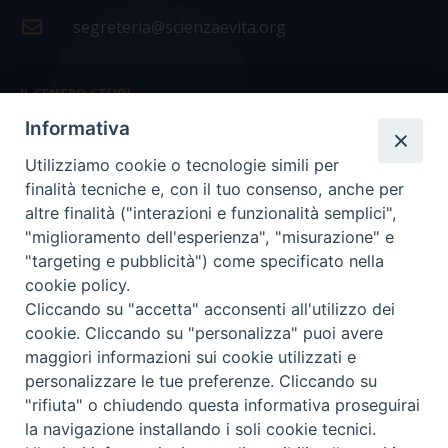
segreteria@scienzaevita.org
IL CENTRO STUDI
Informativa
La nostra storia
Utilizziamo cookie o tecnologie simili per
Statuto
finalità tecniche e, con il tuo consenso, anche per
Presidenza e ufficio presidenza
altre finalità ("interazioni e funzionalità semplici",
"miglioramento dell'esperienza", "misurazione" e
Consiglio scientifico
"targeting e pubblicità") come specificato nella
cookie policy.
Coordinamento nazionale
Cliccando su "accetta" acconsenti all'utilizzo dei
cookie. Cliccando su "personalizza" puoi avere
maggiori informazioni sui cookie utilizzati e
personalizzare le tue preferenze. Cliccando su
"rifiuta" o chiudendo questa informativa proseguirai
COPYRIGHT Scienza & Vita - C.F
96600690588
- Tutti i
la navigazione installando i soli cookie tecnici.
diritti -
Privacy
-
Credits