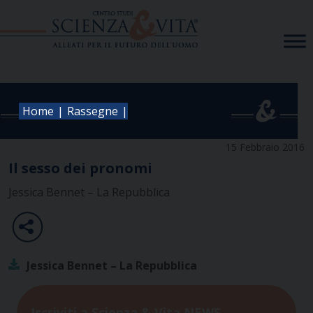
Skip
to
content
|
|
Home
Rassegne
15 Febbraio 2016
Il sesso dei pronomi
Jessica Bennet – La Repubblica
Jessica Bennet – La Repubblica
Iscriviti a Scienza & Vita NEWS