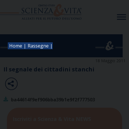
Skip
to
content
|
|
Home
Rassegne
18 Maggio 2011
Il segnale dei cittadini stanchi
ba44614f9ef906bba39b1e9f2f777503
Iscriviti a Scienza & Vita NEWS