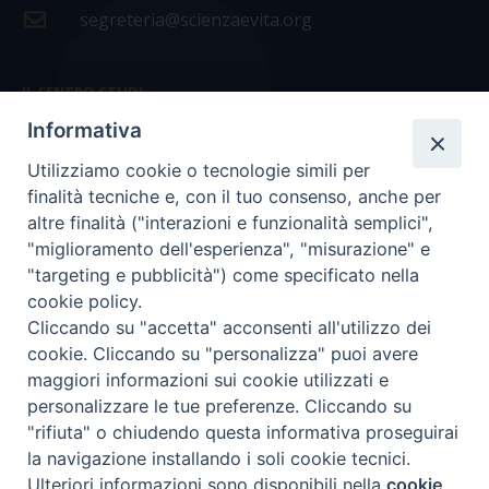
segreteria@scienzaevita.org
IL CENTRO STUDI
Informativa
La nostra storia
Utilizziamo cookie o tecnologie simili per
Statuto
finalità tecniche e, con il tuo consenso, anche per
Presidenza e ufficio presidenza
altre finalità ("interazioni e funzionalità semplici",
"miglioramento dell'esperienza", "misurazione" e
Consiglio scientifico
"targeting e pubblicità") come specificato nella
cookie policy.
Coordinamento nazionale
Cliccando su "accetta" acconsenti all'utilizzo dei
cookie. Cliccando su "personalizza" puoi avere
maggiori informazioni sui cookie utilizzati e
personalizzare le tue preferenze. Cliccando su
"rifiuta" o chiudendo questa informativa proseguirai
COPYRIGHT Scienza & Vita - C.F
96600690588
- Tutti i
la navigazione installando i soli cookie tecnici.
diritti -
Privacy
-
Credits
Ulteriori informazioni sono disponibili nella
cookie
Preferenze Cookie