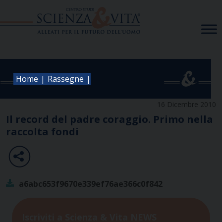
Skip
to
content
|
|
Home
Rassegne
16 Dicembre 2010
Il record del padre coraggio. Primo nella
raccolta fondi
a6abc653f9670e339ef76ae366c0f842
Iscriviti a Scienza & Vita NEWS