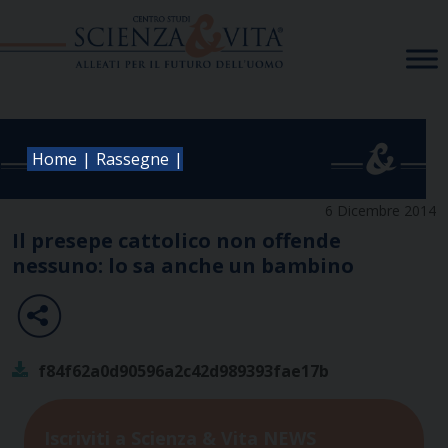
Skip
to
content
|
|
Home
Rassegne
6 Dicembre 2014
Il presepe cattolico non offende
nessuno: lo sa anche un bambino
f84f62a0d90596a2c42d989393fae17b
Iscriviti a Scienza & Vita NEWS