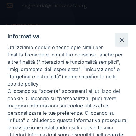
segreteria@scienzaevita.org
IL CENTRO STUDI
Informativa
La nostra storia
Utilizziamo cookie o tecnologie simili per
Statuto
finalità tecniche e, con il tuo consenso, anche per
Presidenza e ufficio presidenza
altre finalità ("interazioni e funzionalità semplici",
"miglioramento dell'esperienza", "misurazione" e
Consiglio scientifico
"targeting e pubblicità") come specificato nella
cookie policy.
Coordinamento nazionale
Cliccando su "accetta" acconsenti all'utilizzo dei
cookie. Cliccando su "personalizza" puoi avere
maggiori informazioni sui cookie utilizzati e
personalizzare le tue preferenze. Cliccando su
"rifiuta" o chiudendo questa informativa proseguirai
COPYRIGHT Scienza & Vita - C.F
96600690588
- Tutti i
la navigazione installando i soli cookie tecnici.
diritti -
Privacy
-
Credits
Ulteriori informazioni sono disponibili nella
cookie
Preferenze Cookie