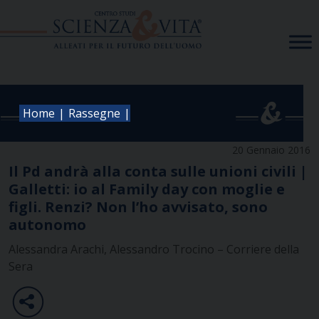
Skip
to
content
|
|
Home
Rassegne
20 Gennaio 2016
Il Pd andrà alla conta sulle unioni civili |
Galletti: io al Family day con moglie e
figli. Renzi? Non l’ho avvisato, sono
autonomo
Alessandra Arachi, Alessandro Trocino – Corriere della
Sera