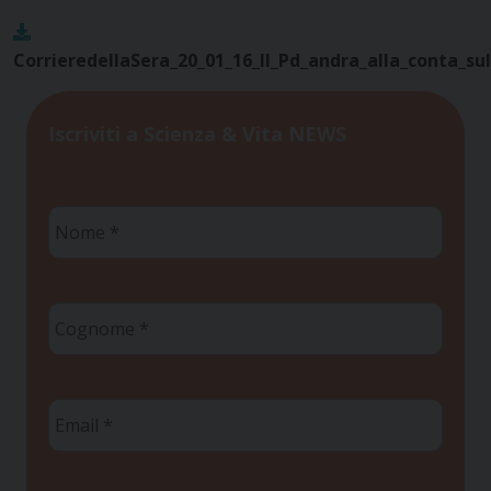
CorrieredellaSera_20_01_16_Il_Pd_andra_alla_conta_sull
Iscriviti a Scienza & Vita NEWS
Nome
*
Cognome
*
Email
*