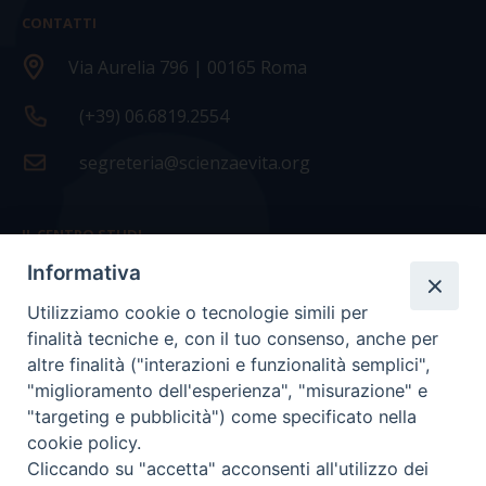
CONTATTI
Via Aurelia 796 | 00165 Roma
(+39) 06.6819.2554
segreteria@scienzaevita.org
IL CENTRO STUDI
Informativa
La nostra storia
Utilizziamo cookie o tecnologie simili per
Statuto
finalità tecniche e, con il tuo consenso, anche per
Presidenza e ufficio presidenza
altre finalità ("interazioni e funzionalità semplici",
"miglioramento dell'esperienza", "misurazione" e
Consiglio scientifico
"targeting e pubblicità") come specificato nella
cookie policy.
Coordinamento nazionale
Cliccando su "accetta" acconsenti all'utilizzo dei