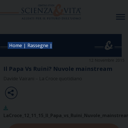
Skip
to
content
|
|
Home
Rassegne
12 Novembre 2015
Il Papa Vs Ruini? Nuvole mainstream
Davide Vairani – La Croce quotidiano
LaCroce_12_11_15_Il_Papa_vs_Ruini_Nuvole_mainstre