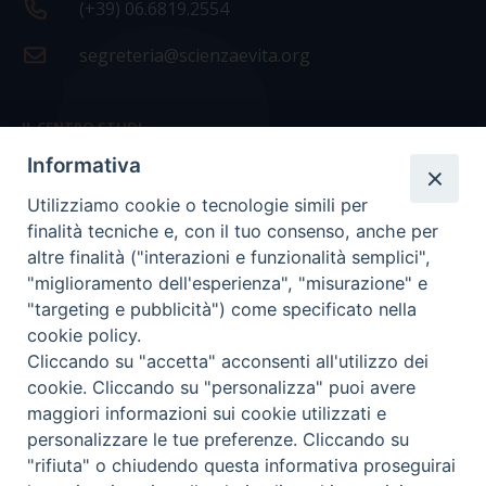
(+39) 06.6819.2554
segreteria@scienzaevita.org
IL CENTRO STUDI
Informativa
La nostra storia
Utilizziamo cookie o tecnologie simili per
Statuto
finalità tecniche e, con il tuo consenso, anche per
Presidenza e ufficio presidenza
altre finalità ("interazioni e funzionalità semplici",
"miglioramento dell'esperienza", "misurazione" e
Consiglio scientifico
"targeting e pubblicità") come specificato nella
cookie policy.
Coordinamento nazionale
Cliccando su "accetta" acconsenti all'utilizzo dei
cookie. Cliccando su "personalizza" puoi avere
maggiori informazioni sui cookie utilizzati e
personalizzare le tue preferenze. Cliccando su
"rifiuta" o chiudendo questa informativa proseguirai
COPYRIGHT Scienza & Vita - C.F
96600690588
- Tutti i