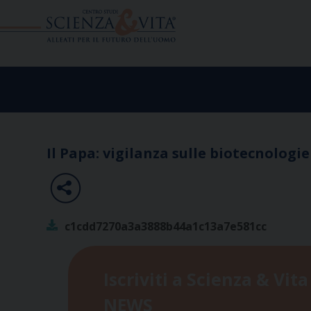
Skip
to
content
Il Papa: vigilanza sulle biotecnologie
c1cdd7270a3a3888b44a1c13a7e581cc
Iscriviti a Scienza & Vita
NEWS