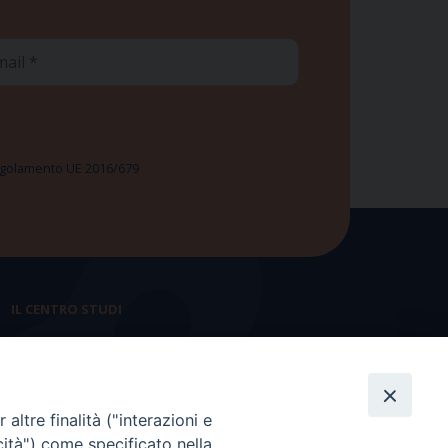
ail
 Regolamento UE 2016/679
IL CENTRO STUDI
La nostra storia
Statuto
altre finalità ("interazioni e
Presidenza e ufficio presidenza
cità") come specificato nella