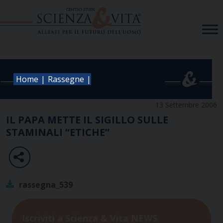
Skip
to
content
|
|
Home
Rassegne
13 Settembre 2006
IL PAPA METTE IL SIGILLO SULLE
STAMINALI “ETICHE”
rassegna_539
Iscriviti a Scienza & Vita NEWS