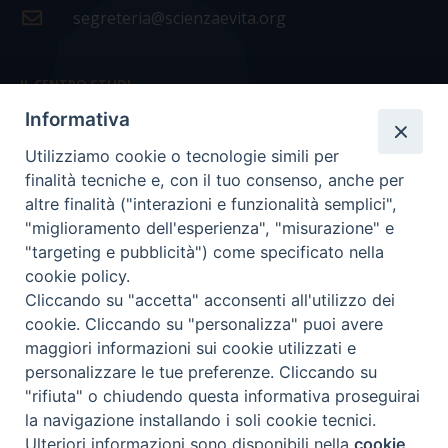
segreteria@scienzaevita.org
IL CENTRO STUDI
Informativa
La nostra storia
Utilizziamo cookie o tecnologie simili per
Statuto
finalità tecniche e, con il tuo consenso, anche per
Presidenza e ufficio presidenza
altre finalità ("interazioni e funzionalità semplici",
"miglioramento dell'esperienza", "misurazione" e
Consiglio scientifico
"targeting e pubblicità") come specificato nella
cookie policy.
Coordinamento nazionale
Cliccando su "accetta" acconsenti all'utilizzo dei
cookie. Cliccando su "personalizza" puoi avere
maggiori informazioni sui cookie utilizzati e
personalizzare le tue preferenze. Cliccando su
"rifiuta" o chiudendo questa informativa proseguirai
COPYRIGHT Scienza & Vita - C.F
96600690588
- Tutti i
la navigazione installando i soli cookie tecnici.
diritti -
Privacy
-
Credits
Ulteriori informazioni sono disponibili nella
cookie
Preferenze Cookie