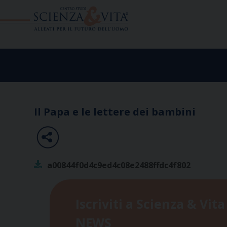
Skip
to
content
Il Papa e le lettere dei bambini
a00844f0d4c9ed4c08e2488ffdc4f802
Iscriviti a Scienza & Vita
NEWS