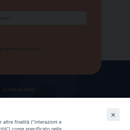
ail
 Regolamento UE 2016/679
IL CENTRO STUDI
La nostra storia
Statuto
altre finalità ("interazioni e
Presidenza e ufficio presidenza
cità") come specificato nella