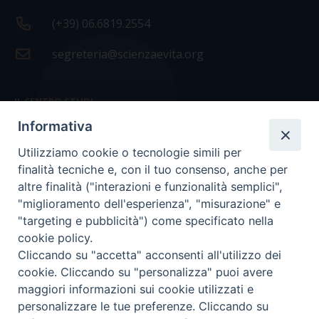
(+39) 06.6819.2554
segreteria@scienzaevita.org
IL CENTRO STUDI
Informativa
La nostra storia
Utilizziamo cookie o tecnologie simili per
Statuto
finalità tecniche e, con il tuo consenso, anche per
Presidenza e ufficio presidenza
altre finalità ("interazioni e funzionalità semplici",
"miglioramento dell'esperienza", "misurazione" e
Consiglio scientifico
"targeting e pubblicità") come specificato nella
cookie policy.
Coordinamento nazionale
Cliccando su "accetta" acconsenti all'utilizzo dei
cookie. Cliccando su "personalizza" puoi avere
maggiori informazioni sui cookie utilizzati e
personalizzare le tue preferenze. Cliccando su